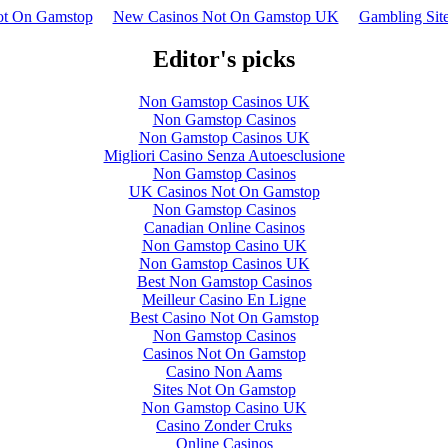
ot On Gamstop
New Casinos Not On Gamstop UK
Gambling Sit
Editor's picks
Non Gamstop Casinos UK
Non Gamstop Casinos
Non Gamstop Casinos UK
Migliori Casino Senza Autoesclusione
Non Gamstop Casinos
UK Casinos Not On Gamstop
Non Gamstop Casinos
Canadian Online Casinos
Non Gamstop Casino UK
Non Gamstop Casinos UK
Best Non Gamstop Casinos
Meilleur Casino En Ligne
Best Casino Not On Gamstop
Non Gamstop Casinos
Casinos Not On Gamstop
Casino Non Aams
Sites Not On Gamstop
Non Gamstop Casino UK
Casino Zonder Cruks
Online Casinos