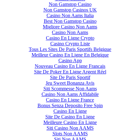
Non Gamstop Casino
Non Gamstop Casinos UK
Casino Non Aams Italia
Best Non Gamstop Casino
Migliore Casino Non Aams
Casino Non Aams
Casino En Ligne Crypto
Casino Crypto Liste
Tous Les Sites De Paris Sportifs Belgique
Meilleur Casino En Ligne En Belgique
Casino App
Nouveau Casino En Ligne Francais
Site De Poker En Ligne Argent Réel
Site De Paris Sportif
Jeu Sweet Bonanza Avis
Siti Scommesse Non Aams
Casino Non Aams Affidabile
Casino En Ligne France
Bonus Senza Deposito Free Spin
Casino En Ligne
Site De Casino En Ligne
Meilleure Casino En Ligne
Siti Casino Non AAMS
Slots Non AAMS
Siti Non AAMS