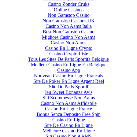
Casino Zonder Cruks
Online Casinos
Non Gamstop Casino
Non Gamstop Casinos UK
Casino Non Aams Italia
Best Non Gamstop Casino
Migliore Casino Non Aams
Casino Non Aams
Casino En Ligne Crypto
Casino Crypto Liste
Tous Les Sites De Paris Sportifs Belgique
Meilleur Casino En Ligne En Belgique
Casino App
Nouveau Casino En Ligne Francais
Site De Poker En Ligne Argent Réel
Site De Paris Sportif
Jeu Sweet Bonanza Avis
Siti Scommesse Non Aams
Casino Non Aams Affidabile
Casino En Ligne France
Bonus Senza Deposito Free Spin
Casino En Ligne
Site De Casino En Ligne
Meilleure Casino En Ligne
Siti Casino Non AAMS