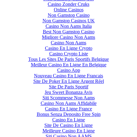
Casino Zonder Cruks
Online Casinos
Non Gamstop Casino
Non Gamstop Casinos UK
Casino Non Aams Italia
Best Non Gamstop Casino
Migliore Casino Non Aams
Casino Non Aams
Casino En Ligne Crypto
Casino Crypto Liste
Tous Les Sites De Paris Sportifs Belgique
Meilleur Casino En Ligne En Belgique
Casino App
Nouveau Casino En Ligne Francais
Site De Poker En Ligne Argent Réel
Site De Paris Sportif
Jeu Sweet Bonanza Avis
Siti Scommesse Non Aams
Casino Non Aams Affidabile
Casino En Ligne France
Bonus Senza Deposito Free Spin
Casino En Ligne
Site De Casino En Ligne
Meilleure Casino En Ligne
Siti Casino Non AAMS