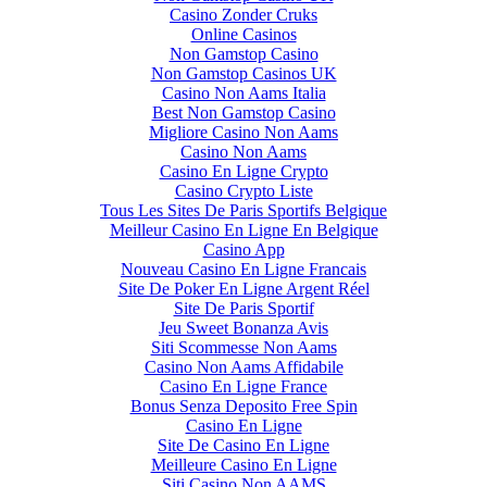
Casino Zonder Cruks
Online Casinos
Non Gamstop Casino
Non Gamstop Casinos UK
Casino Non Aams Italia
Best Non Gamstop Casino
Migliore Casino Non Aams
Casino Non Aams
Casino En Ligne Crypto
Casino Crypto Liste
Tous Les Sites De Paris Sportifs Belgique
Meilleur Casino En Ligne En Belgique
Casino App
Nouveau Casino En Ligne Francais
Site De Poker En Ligne Argent Réel
Site De Paris Sportif
Jeu Sweet Bonanza Avis
Siti Scommesse Non Aams
Casino Non Aams Affidabile
Casino En Ligne France
Bonus Senza Deposito Free Spin
Casino En Ligne
Site De Casino En Ligne
Meilleure Casino En Ligne
Siti Casino Non AAMS